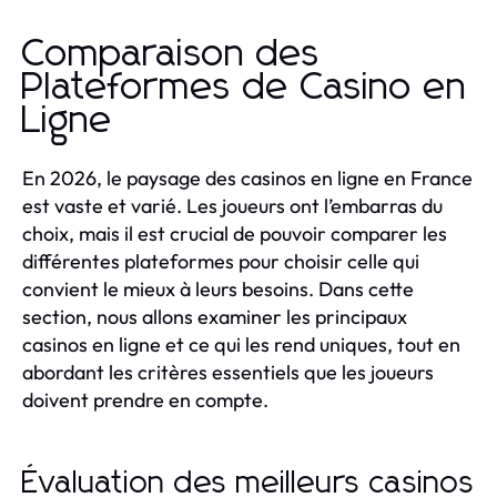
Comparaison des
Plateformes de Casino en
Ligne
En 2026, le paysage des casinos en ligne en France
est vaste et varié. Les joueurs ont l’embarras du
choix, mais il est crucial de pouvoir comparer les
différentes plateformes pour choisir celle qui
convient le mieux à leurs besoins. Dans cette
section, nous allons examiner les principaux
casinos en ligne et ce qui les rend uniques, tout en
abordant les critères essentiels que les joueurs
doivent prendre en compte.
Évaluation des meilleurs casinos