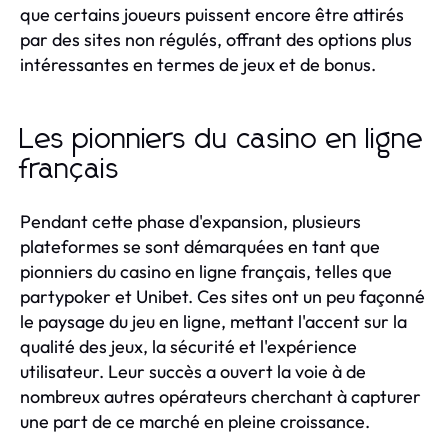
que certains joueurs puissent encore être attirés
par des sites non régulés, offrant des options plus
intéressantes en termes de jeux et de bonus.
Les pionniers du casino en ligne
français
Pendant cette phase d'expansion, plusieurs
plateformes se sont démarquées en tant que
pionniers du casino en ligne français, telles que
partypoker et Unibet. Ces sites ont un peu façonné
le paysage du jeu en ligne, mettant l'accent sur la
qualité des jeux, la sécurité et l'expérience
utilisateur. Leur succès a ouvert la voie à de
nombreux autres opérateurs cherchant à capturer
une part de ce marché en pleine croissance.