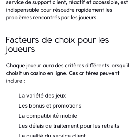
service de support client, réactif et accessible, est
indispensable pour résoudre rapidement les
problèmes rencontrés par les joueurs.
Facteurs de choix pour les
joueurs
Chaque joueur aura des critères différents lorsqu’il
choisit un casino en ligne. Ces critères peuvent
inclure :
La variété des jeux
Les bonus et promotions
La compatibilité mobile
Les délais de traitement pour les retraits
La qualité du service client