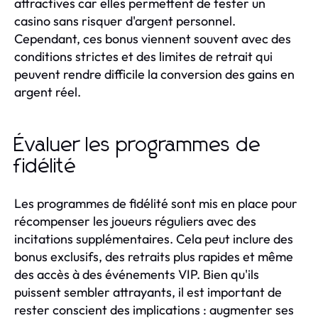
attractives car elles permettent de tester un
casino sans risquer d'argent personnel.
Cependant, ces bonus viennent souvent avec des
conditions strictes et des limites de retrait qui
peuvent rendre difficile la conversion des gains en
argent réel.
Évaluer les programmes de
fidélité
Les programmes de fidélité sont mis en place pour
récompenser les joueurs réguliers avec des
incitations supplémentaires. Cela peut inclure des
bonus exclusifs, des retraits plus rapides et même
des accès à des événements VIP. Bien qu'ils
puissent sembler attrayants, il est important de
rester conscient des implications : augmenter ses