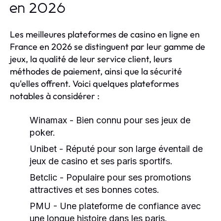
en 2026
Les meilleures plateformes de casino en ligne en
France en 2026 se distinguent par leur gamme de
jeux, la qualité de leur service client, leurs
méthodes de paiement, ainsi que la sécurité
qu'elles offrent. Voici quelques plateformes
notables à considérer :
Winamax - Bien connu pour ses jeux de
poker.
Unibet - Réputé pour son large éventail de
jeux de casino et ses paris sportifs.
Betclic - Populaire pour ses promotions
attractives et ses bonnes cotes.
PMU - Une plateforme de confiance avec
une longue histoire dans les paris.