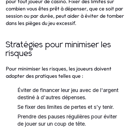
pour tout joueur de casino. Fixer des limites sur
combien vous êtes prêt à dépenser, que ce soit par
session ou par durée, peut aider à éviter de tomber
dans les pièges du jeu excessif.
Stratégies pour minimiser les
risques
Pour minimiser les risques, les joueurs doivent
adopter des pratiques telles que :
Éviter de financer leur jeu avec de l'argent
destiné à d'autres dépenses.
Se fixer des limites de pertes et s'y tenir.
Prendre des pauses régulières pour éviter
de jouer sur un coup de tête.