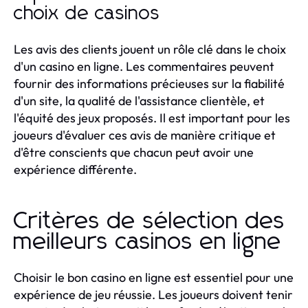
choix de casinos
Les avis des clients jouent un rôle clé dans le choix
d'un casino en ligne. Les commentaires peuvent
fournir des informations précieuses sur la fiabilité
d'un site, la qualité de l'assistance clientèle, et
l'équité des jeux proposés. Il est important pour les
joueurs d'évaluer ces avis de manière critique et
d'être conscients que chacun peut avoir une
expérience différente.
Critères de sélection des
meilleurs casinos en ligne
Choisir le bon casino en ligne est essentiel pour une
expérience de jeu réussie. Les joueurs doivent tenir