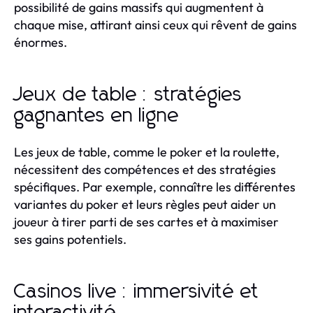
possibilité de gains massifs qui augmentent à
chaque mise, attirant ainsi ceux qui rêvent de gains
énormes.
Jeux de table : stratégies
gagnantes en ligne
Les jeux de table, comme le poker et la roulette,
nécessitent des compétences et des stratégies
spécifiques. Par exemple, connaître les différentes
variantes du poker et leurs règles peut aider un
joueur à tirer parti de ses cartes et à maximiser
ses gains potentiels.
Casinos live : immersivité et
interactivité