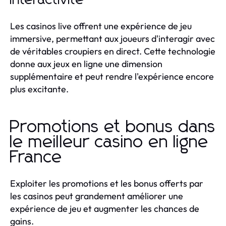
Les casinos live offrent une expérience de jeu
immersive, permettant aux joueurs d'interagir avec
de véritables croupiers en direct. Cette technologie
donne aux jeux en ligne une dimension
supplémentaire et peut rendre l'expérience encore
plus excitante.
Promotions et bonus dans
le meilleur casino en ligne
France
Exploiter les promotions et les bonus offerts par
les casinos peut grandement améliorer une
expérience de jeu et augmenter les chances de
gains.