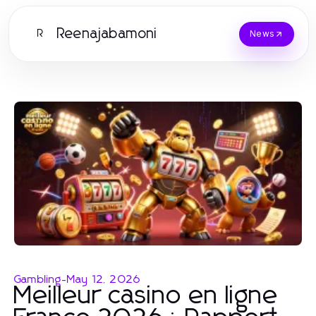
Reenajabamoni
R
News
Gambling
-
May 12, 2026
Meilleur casino en ligne