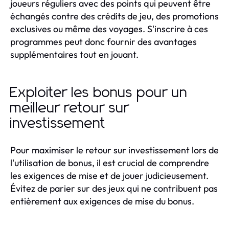
joueurs réguliers avec des points qui peuvent être
échangés contre des crédits de jeu, des promotions
exclusives ou même des voyages. S'inscrire à ces
programmes peut donc fournir des avantages
supplémentaires tout en jouant.
Exploiter les bonus pour un
meilleur retour sur
investissement
Pour maximiser le retour sur investissement lors de
l'utilisation de bonus, il est crucial de comprendre
les exigences de mise et de jouer judicieusement.
Évitez de parier sur des jeux qui ne contribuent pas
entièrement aux exigences de mise du bonus.