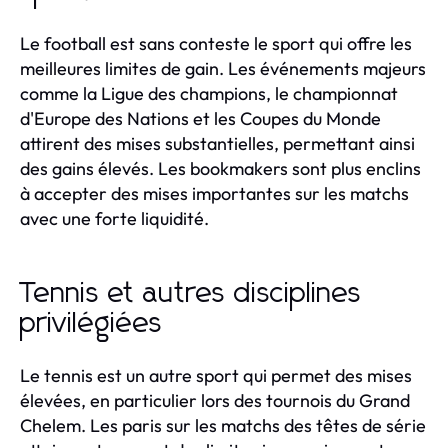
Le football est sans conteste le sport qui offre les
meilleures limites de gain. Les événements majeurs
comme la Ligue des champions, le championnat
d'Europe des Nations et les Coupes du Monde
attirent des mises substantielles, permettant ainsi
des gains élevés. Les bookmakers sont plus enclins
à accepter des mises importantes sur les matchs
avec une forte liquidité.
Tennis et autres disciplines
privilégiées
Le tennis est un autre sport qui permet des mises
élevées, en particulier lors des tournois du Grand
Chelem. Les paris sur les matchs des têtes de série