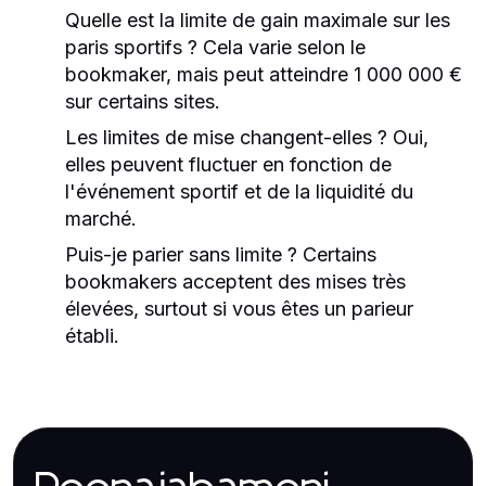
Quelle est la limite de gain maximale sur les
paris sportifs ?
Cela varie selon le
bookmaker, mais peut atteindre 1 000 000 €
sur certains sites.
Les limites de mise changent-elles ?
Oui,
elles peuvent fluctuer en fonction de
l'événement sportif et de la liquidité du
marché.
Puis-je parier sans limite ?
Certains
bookmakers acceptent des mises très
élevées, surtout si vous êtes un parieur
établi.