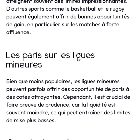
atteignent souvent des limites impressionnantes.
D'autres sports comme le basketball et le rugby
peuvent également offrir de bonnes opportunités
de gain, en particulier sur les matches à forte
affluence.
Les paris sur les ligues
mineures
Bien que moins populaires, les ligues mineures
peuvent parfois offrir des opportunités de paris à
des cotes attrayantes. Cependant, il est crucial de
faire preuve de prudence, car la liquidité est
souvent moindre, ce qui peut entraîner des limites
de mise plus basses.