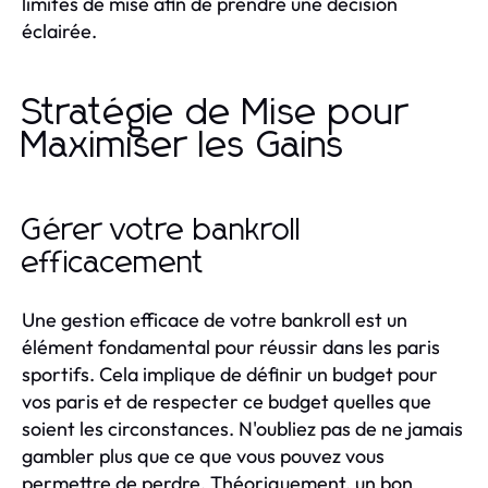
limites de mise afin de prendre une décision
éclairée.
Stratégie de Mise pour
Maximiser les Gains
Gérer votre bankroll
efficacement
Une gestion efficace de votre bankroll est un
élément fondamental pour réussir dans les paris
sportifs. Cela implique de définir un budget pour
vos paris et de respecter ce budget quelles que
soient les circonstances. N'oubliez pas de ne jamais
gambler plus que ce que vous pouvez vous
permettre de perdre. Théoriquement, un bon