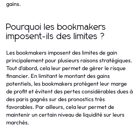
gains.
Pourquoi les bookmakers
imposent-ils des limites ?
Les bookmakers imposent des limites de gain
principalement pour plusieurs raisons stratégiques.
Tout d'abord, cela leur permet de gérer le risque
financier. En limitant le montant des gains
potentiels, les bookmakers protègent leur marge
de profit et évitent des pertes considérables dues à
des paris gagnés sur des pronostics très
favorables. Par ailleurs, cela leur permet de
maintenir un certain niveau de liquidité sur leurs
marchés.