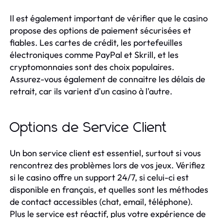
Il est également important de vérifier que le casino
propose des options de paiement sécurisées et
fiables. Les cartes de crédit, les portefeuilles
électroniques comme PayPal et Skrill, et les
cryptomonnaies sont des choix populaires.
Assurez-vous également de connaitre les délais de
retrait, car ils varient d'un casino à l'autre.
Options de Service Client
Un bon service client est essentiel, surtout si vous
rencontrez des problèmes lors de vos jeux. Vérifiez
si le casino offre un support 24/7, si celui-ci est
disponible en français, et quelles sont les méthodes
de contact accessibles (chat, email, téléphone).
Plus le service est réactif, plus votre expérience de