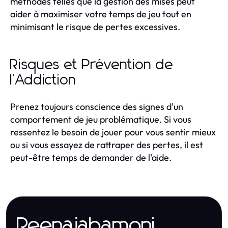
méthodes telles que la gestion des mises peut
aider à maximiser votre temps de jeu tout en
minimisant le risque de pertes excessives.
Risques et Prévention de
l'Addiction
Prenez toujours conscience des signes d'un
comportement de jeu problématique. Si vous
ressentez le besoin de jouer pour vous sentir mieux
ou si vous essayez de rattraper des pertes, il est
peut-être temps de demander de l'aide.
Reenajabamoni