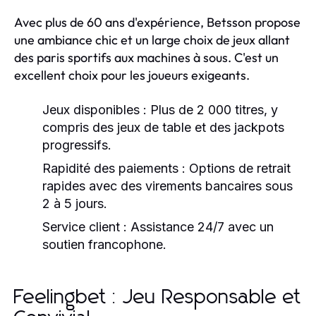
Avec plus de 60 ans d'expérience, Betsson propose
une ambiance chic et un large choix de jeux allant
des paris sportifs aux machines à sous. C'est un
excellent choix pour les joueurs exigeants.
Jeux disponibles :
Plus de 2 000 titres, y
compris des jeux de table et des jackpots
progressifs.
Rapidité des paiements :
Options de retrait
rapides avec des virements bancaires sous
2 à 5 jours.
Service client :
Assistance 24/7 avec un
soutien francophone.
Feelingbet : Jeu Responsable et