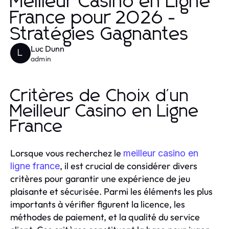
Meilleur Casino en Ligne
France pour 2026 -
Stratégies Gagnantes
Luc Dunn
L
admin
Critères de Choix d'un
Meilleur Casino en Ligne
France
Lorsque vous recherchez le
meilleur casino en
, il est crucial de considérer divers
ligne france
critères pour garantir une expérience de jeu
plaisante et sécurisée. Parmi les éléments les plus
importants à vérifier figurent la licence, les
méthodes de paiement, et la qualité du service