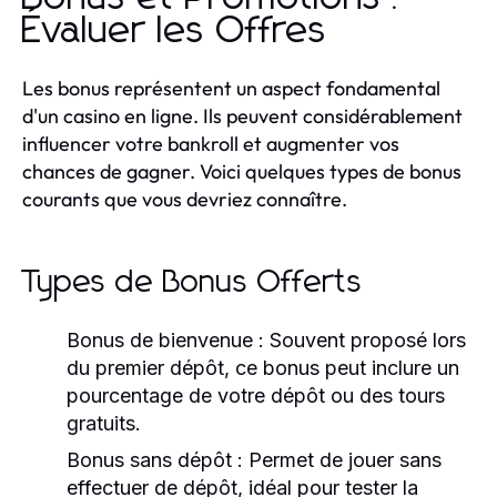
Évaluer les Offres
Les bonus représentent un aspect fondamental
d'un casino en ligne. Ils peuvent considérablement
influencer votre bankroll et augmenter vos
chances de gagner. Voici quelques types de bonus
courants que vous devriez connaître.
Types de Bonus Offerts
Bonus de bienvenue :
Souvent proposé lors
du premier dépôt, ce bonus peut inclure un
pourcentage de votre dépôt ou des tours
gratuits.
Bonus sans dépôt :
Permet de jouer sans
effectuer de dépôt, idéal pour tester la