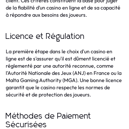
client. Ces critères constituent la base pour juger
de la fiabilité d’un casino en ligne et de sa capacité
à répondre aux besoins des joueurs.
Licence et Régulation
La première étape dans le choix d'un casino en
ligne est de s'assurer qu'il est dûment licencié et
réglementé par une autorité reconnue, comme
l'Autorité Nationale des Jeux (ANJ) en France ou la
Malta Gaming Authority (MGA). Une bonne licence
garantit que le casino respecte les normes de
sécurité et de protection des joueurs.
Méthodes de Paiement
Sécurisées