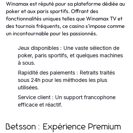
Winamax est réputé pour sa plateforme dédiée au
poker et aux paris sportifs. Offrant des
fonctionnalités uniques telles que Winamax TV et
des tournois fréquents, ce casino s'impose comme
un incontournable pour les passionnés.
Jeux disponibles :
Une vaste sélection de
poker, paris sportifs, et quelques machines
à sous.
Rapidité des paiements :
Retraits traités
sous 24h pour les méthodes les plus
utilisées.
Service client :
Un support francophone
efficace et réactif.
Betsson : Expérience Premium