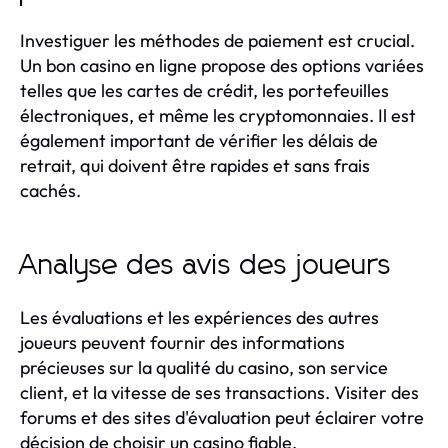
Investiguer les méthodes de paiement est crucial.
Un bon casino en ligne propose des options variées
telles que les cartes de crédit, les portefeuilles
électroniques, et même les cryptomonnaies. Il est
également important de vérifier les délais de
retrait, qui doivent être rapides et sans frais
cachés.
Analyse des avis des joueurs
Les évaluations et les expériences des autres
joueurs peuvent fournir des informations
précieuses sur la qualité du casino, son service
client, et la vitesse de ses transactions. Visiter des
forums et des sites d'évaluation peut éclairer votre
décision de choisir un casino fiable.