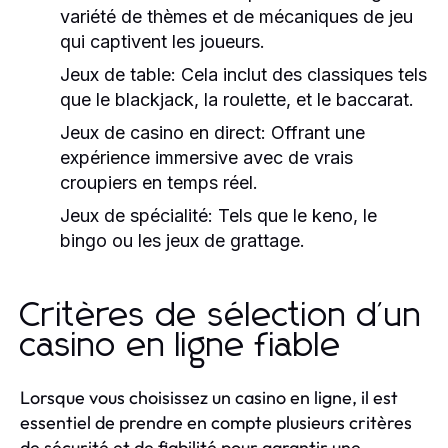
variété de thèmes et de mécaniques de jeu
qui captivent les joueurs.
Jeux de table
: Cela inclut des classiques tels
que le blackjack, la roulette, et le baccarat.
Jeux de casino en direct
: Offrant une
expérience immersive avec de vrais
croupiers en temps réel.
Jeux de spécialité
: Tels que le keno, le
bingo ou les jeux de grattage.
Critères de sélection d'un
casino en ligne fiable
Lorsque vous choisissez un casino en ligne, il est
essentiel de prendre en compte plusieurs critères
de sécurité et de fiabilité pour garantir une