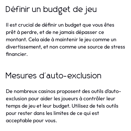
Définir un budget de jeu
Il est crucial de définir un budget que vous êtes
prêt à perdre, et de ne jamais dépasser ce
montant. Cela aide à maintenir le jeu comme un
divertissement, et non comme une source de stress
financier.
Mesures d'auto-exclusion
De nombreux casinos proposent des outils d’auto-
exclusion pour aider les joueurs à contrôler leur
temps de jeu et leur budget. Utilisez de tels outils
pour rester dans les limites de ce qui est
acceptable pour vous.