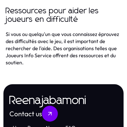
Ressources pour aider les
joueurs en difficulté
Si vous ou quelqu'un que vous connaissez éprouvez
des difficultés avec le jeu, il est important de
rechercher de l'aide. Des organisations telles que
Joueurs Info Service offrent des ressources et du
soutien.
Reenajabamoni
Contact us