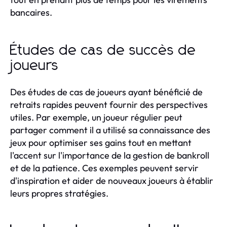
bancaires.
Études de cas de succès de
joueurs
Des études de cas de joueurs ayant bénéficié de
retraits rapides peuvent fournir des perspectives
utiles. Par exemple, un joueur régulier peut
partager comment il a utilisé sa connaissance des
jeux pour optimiser ses gains tout en mettant
l'accent sur l'importance de la gestion de bankroll
et de la patience. Ces exemples peuvent servir
d'inspiration et aider de nouveaux joueurs à établir
leurs propres stratégies.