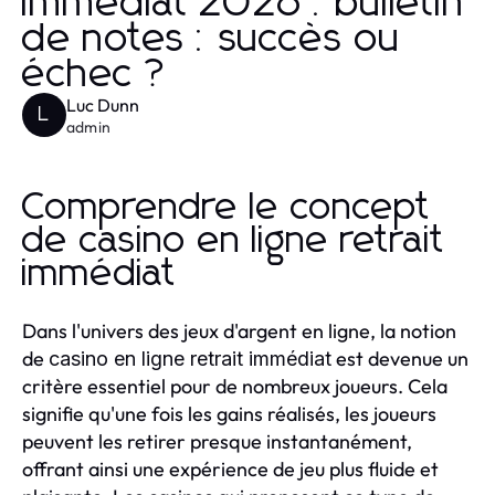
immédiat 2026 : bulletin
de notes : succès ou
échec ?
Luc Dunn
L
admin
Comprendre le concept
de casino en ligne retrait
immédiat
Dans l'univers des jeux d'argent en ligne, la notion
de
est devenue un
casino en ligne retrait immédiat
critère essentiel pour de nombreux joueurs. Cela
signifie qu'une fois les gains réalisés, les joueurs
peuvent les retirer presque instantanément,
offrant ainsi une expérience de jeu plus fluide et