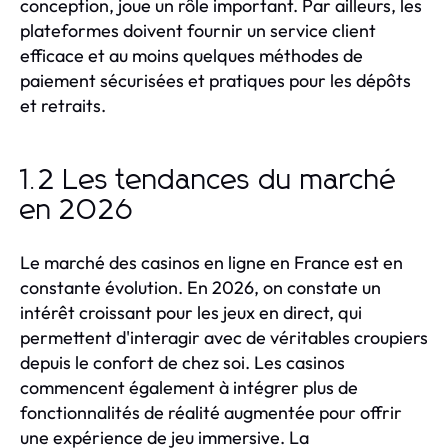
conception, joue un rôle important. Par ailleurs, les
plateformes doivent fournir un service client
efficace et au moins quelques méthodes de
paiement sécurisées et pratiques pour les dépôts
et retraits.
1.2 Les tendances du marché
en 2026
Le marché des casinos en ligne en France est en
constante évolution. En 2026, on constate un
intérêt croissant pour les jeux en direct, qui
permettent d'interagir avec de véritables croupiers
depuis le confort de chez soi. Les casinos
commencent également à intégrer plus de
fonctionnalités de réalité augmentée pour offrir
une expérience de jeu immersive. La