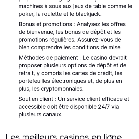
machines à sous aux jeux de table comme le
poker, la roulette et le blackjack.
Bonus et promotions :
Analysez les offres
de bienvenue, les bonus de dépôt et les
promotions régulières. Assurez-vous de
bien comprendre les conditions de mise.
Méthodes de paiement :
Le casino devrait
proposer plusieurs options de dépôt et de
retrait, y compris les cartes de crédit, les
portefeuilles électroniques et, de plus en
plus, les cryptomonnaies.
Soutien client :
Un service client efficace et
accessible doit être disponible 24/7 via
plusieurs canaux.
Les meilleurs casinos en ligne