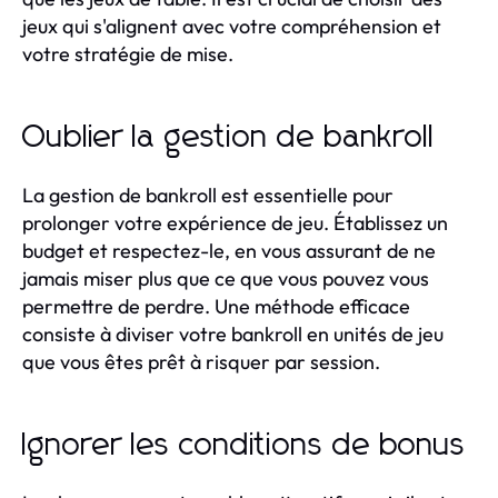
jeux qui s'alignent avec votre compréhension et
votre stratégie de mise.
Oublier la gestion de bankroll
La gestion de bankroll est essentielle pour
prolonger votre expérience de jeu. Établissez un
budget et respectez-le, en vous assurant de ne
jamais miser plus que ce que vous pouvez vous
permettre de perdre. Une méthode efficace
consiste à diviser votre bankroll en unités de jeu
que vous êtes prêt à risquer par session.
Ignorer les conditions de bonus