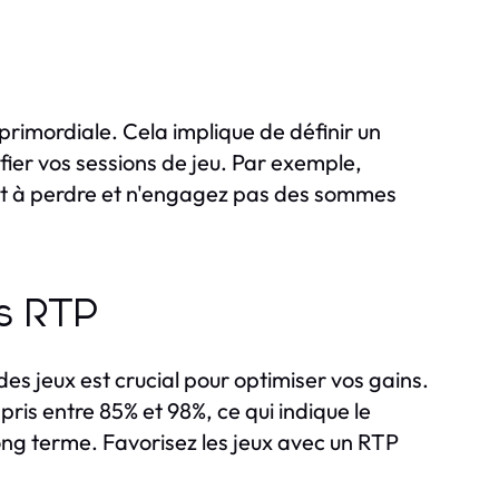
primordiale. Cela implique de définir un
ifier vos sessions de jeu. Par exemple,
êt à perdre et n'engagez pas des sommes
es RTP
es jeux est crucial pour optimiser vos gains.
is entre 85% et 98%, ce qui indique le
long terme. Favorisez les jeux avec un RTP