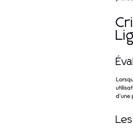
Cr
Li
Éva
Lorsque
utilis
d'une 
Les