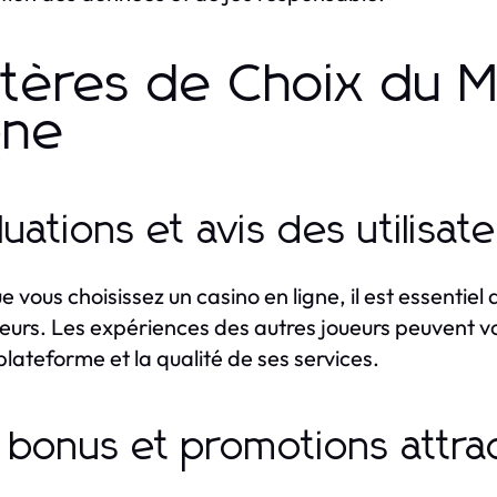
itères de Choix du M
gne
luations et avis des utilisat
 vous choisissez un casino en ligne, il est essentiel 
ateurs. Les expériences des autres joueurs peuvent vo
plateforme et la qualité de ses services.
 bonus et promotions attrac