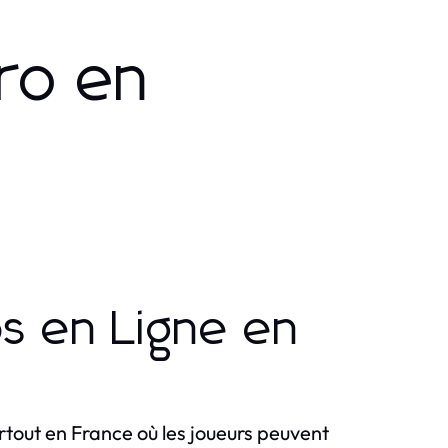
e
ro en
s en Ligne en
rtout en France où les joueurs peuvent