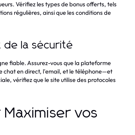
ueurs. Vérifiez les types de bonus offerts, tels
ions régulières, ainsi que les conditions de
 de la sécurité
igne fiable. Assurez-vous que la plateforme
chat en direct, l'email, et le téléphone—et
le, vérifiez que le site utilise des protocoles
r Maximiser vos