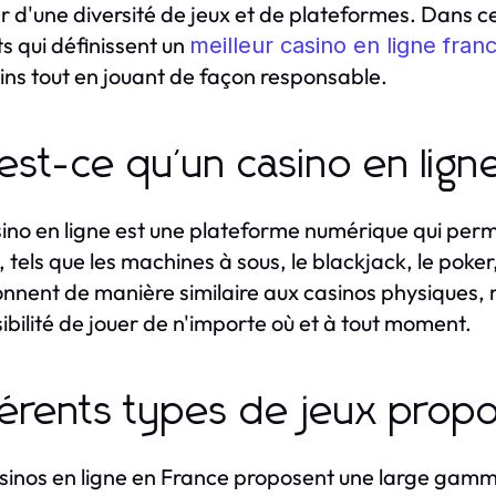
er d'une diversité de jeux et de plateformes. Dans ce
s qui définissent un
meilleur casino en ligne fran
ins tout en jouant de façon responsable.
est-ce qu'un casino en lign
ino en ligne est une plateforme numérique qui permet
, tels que les machines à sous, le blackjack, le poker
onnent de manière similaire aux casinos physiques,
sibilité de jouer de n'importe où et à tout moment.
férents types de jeux prop
sinos en ligne en France proposent une large gamme 