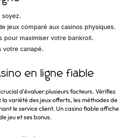
 soyez.
de jeux comparé aux casinos physiques.
es pour maximiser votre bankroll.
s votre canapé.
ino en ligne fiable
rucial d'évaluer plusieurs facteurs. Vérifiez
 la variété des jeux offerts, les méthodes de
ant le service client. Un casino fiable affiche
de jeu et ses bonus.