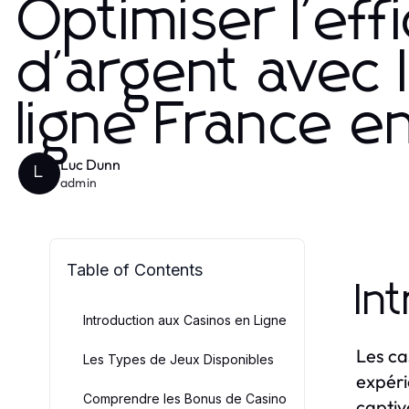
Optimiser l'eff
d'argent avec 
ligne France 
Luc Dunn
L
admin
Table of Contents
In
Introduction aux Casinos en Ligne
Les ca
Les Types de Jeux Disponibles
expéri
Comprendre les Bonus de Casino
captiva