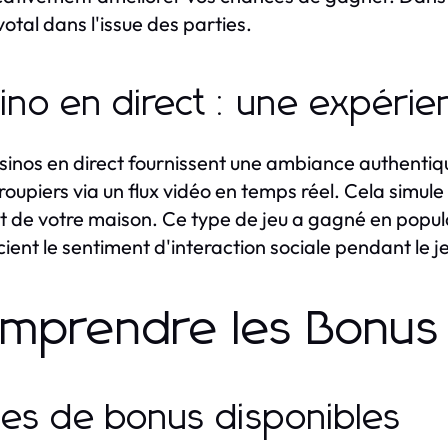
votal dans l'issue des parties.
ino en direct : une expéri
sinos en direct fournissent une ambiance authentiqu
croupiers via un flux vidéo en temps réel. Cela simu
t de votre maison. Ce type de jeu a gagné en popula
ient le sentiment d'interaction sociale pendant le j
mprendre les Bonus
es de bonus disponibles