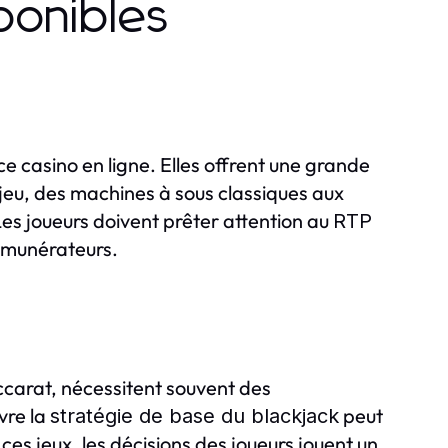
ponibles
ce casino en ligne. Elles offrent une grande
jeu, des machines à sous classiques aux
s joueurs doivent prêter attention au
RTP
 rémunérateurs.
baccarat, nécessitent souvent des
vre la
peut
stratégie de base du blackjack
es jeux, les décisions des joueurs jouent un