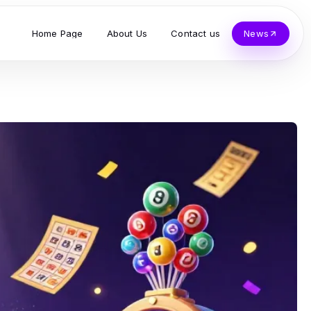
Home Page
About Us
Contact us
News