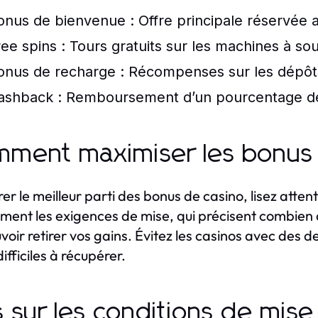
onus de bienvenue :
Offre principale réservée 
ree spins :
Tours gratuits sur les machines à sou
onus de recharge :
Récompenses sur les dépôts
ashback :
Remboursement d’un pourcentage des
ment maximiser les bonus
irer le meilleur parti des bonus de casino, lisez atte
ent les exigences de mise, qui précisent combien d
voir retirer vos gains. Évitez les casinos avec des
ifficiles à récupérer.
s sur les conditions de mise