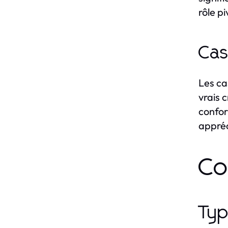
rôle pi
Cas
Les ca
vrais 
confor
appréc
Co
Typ