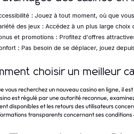
cessibilité :
Jouez à tout moment, où que vous
ariété des jeux :
Accédez à un plus large choix 
onus et promotions :
Profitez d'offres attractiv
onfort :
Pas besoin de se déplacer, jouez depui
ment choisir un meilleur cas
e vous recherchez un nouveau casino en ligne, il est c
casino est régulé par une autorité reconnue, examinez
nt disponibles et les retours des utilisateurs concern
formations transparents concernant ses conditions 