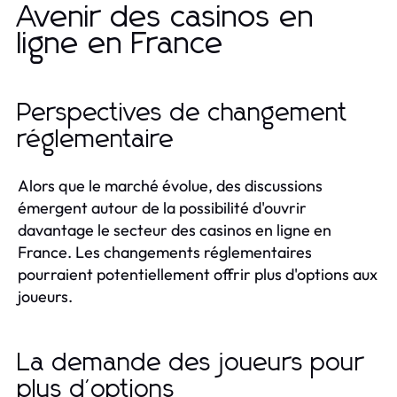
Avenir des casinos en
ligne en France
Perspectives de changement
réglementaire
Alors que le marché évolue, des discussions
émergent autour de la possibilité d'ouvrir
davantage le secteur des casinos en ligne en
France. Les changements réglementaires
pourraient potentiellement offrir plus d'options aux
joueurs.
La demande des joueurs pour
plus d'options