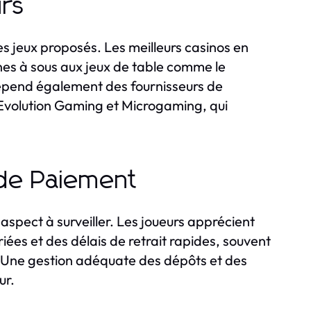
urs
des jeux proposés. Les meilleurs casinos en
nes à sous aux jeux de table comme le
 dépend également des fournisseurs de
 Evolution Gaming et Microgaming, qui
 de Paiement
aspect à surveiller. Les joueurs apprécient
ées et des délais de retrait rapides, souvent
s. Une gestion adéquate des dépôts et des
ur.