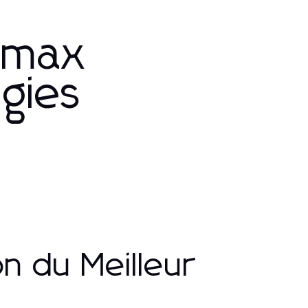
namax
gies
on du Meilleur
e