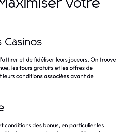
Maximiser votre
s Casinos
ttirer et de fidéliser leurs joueurs. On trouve
, les tours gratuits et les offres de
t leurs conditions associées avant de
e
et conditions des bonus, en particulier les