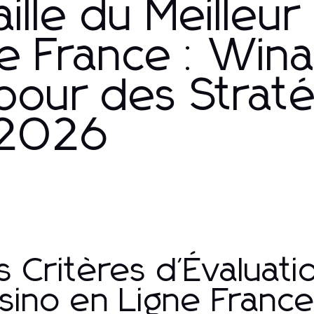
ille du Meilleur
ne France : Wi
pour des Straté
 2026
s Critères d'Évaluati
sino en Ligne Franc