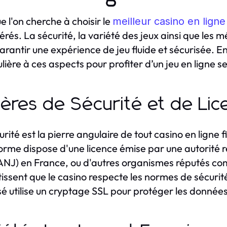
e l'on cherche à choisir le
meilleur casino en ligne
érés. La sécurité, la variété des jeux ainsi que les 
arantir une expérience de jeu fluide et sécurisée. En
ulière à ces aspects pour profiter d’un jeu en ligne s
tères de Sécurité et de Li
rité est la pierre angulaire de tout casino en ligne f
orme dispose d'une licence émise par une autorité 
ANJ) en France, ou d'autres organismes réputés co
issent que le casino respecte les normes de sécurité
sé utilise un cryptage SSL pour protéger les données