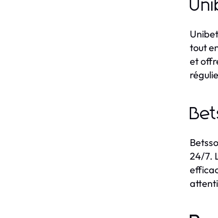
Uni
Unibet
tout e
et off
régulie
Bet
Betsso
24/7. 
effica
attent