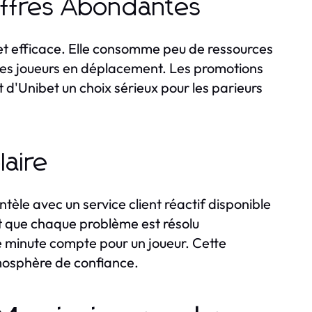
 Offres Abondantes
 et efficace. Elle consomme peu de ressources
ur les joueurs en déplacement. Les promotions
t d'Unibet un choix sérieux pour les parieurs
laire
ntèle avec un service client réactif disponible
t que chaque problème est résolu
e minute compte pour un joueur. Cette
tmosphère de confiance.