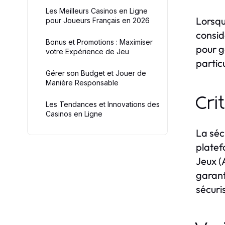
Les Meilleurs Casinos en Ligne
Lorsqu
pour Joueurs Français en 2026
consid
Bonus et Promotions : Maximiser
pour g
votre Expérience de Jeu
partic
Gérer son Budget et Jouer de
Manière Responsable
Cri
Les Tendances et Innovations des
Casinos en Ligne
La sécu
platef
Jeux (
garant
sécuri