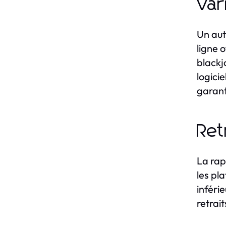
Var
Un aut
ligne 
blackj
logici
garant
Ret
La rap
les pl
inféri
retrai