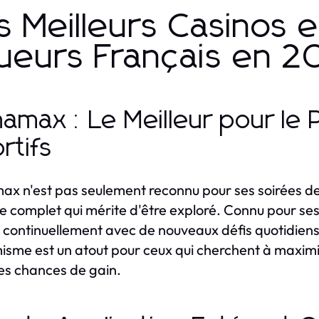
s Meilleurs Casinos 
ueurs Français en 
amax : Le Meilleur pour le P
rtifs
x n'est pas seulement reconnu pour ses soirées d
ne complet qui mérite d'être exploré. Connu pour ses 
 continuellement avec de nouveaux défis quotidiens
sme est un atout pour ceux qui cherchent à maximise
s chances de gain.