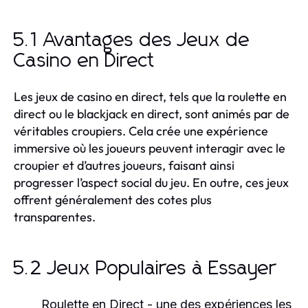
5.1 Avantages des Jeux de
Casino en Direct
Les jeux de casino en direct, tels que la roulette en
direct ou le blackjack en direct, sont animés par de
véritables croupiers. Cela crée une expérience
immersive où les joueurs peuvent interagir avec le
croupier et d’autres joueurs, faisant ainsi
progresser l’aspect social du jeu. En outre, ces jeux
offrent généralement des cotes plus
transparentes.
5.2 Jeux Populaires à Essayer
Roulette en Direct
- une des expériences les