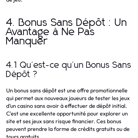
4. Bonus Sans Dépôt : Un
Avantage à Ne Pas
Manquer
4.1 Qu'est-ce qu'un Bonus Sans
Dépôt ?
Un bonus sans dépôt est une offre promotionnelle
qui permet aux nouveaux joueurs de tester les jeux
d’un casino sans avoir à effectuer de dépôt initial.
C'est une excellente opportunité pour explorer un
site et ses jeux sans risque financier. Ces bonus
peuvent prendre la forme de crédits gratuits ou de
tours gratuits.