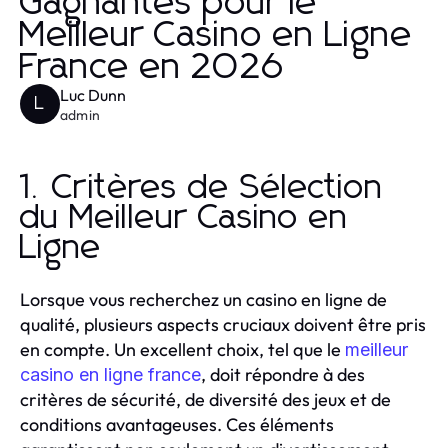
Gagnantes pour le
Meilleur Casino en Ligne
France en 2026
Luc Dunn
L
admin
1. Critères de Sélection
du Meilleur Casino en
Ligne
Lorsque vous recherchez un casino en ligne de
qualité, plusieurs aspects cruciaux doivent être pris
en compte. Un excellent choix, tel que le
meilleur
, doit répondre à des
casino en ligne france
critères de sécurité, de diversité des jeux et de
conditions avantageuses. Ces éléments