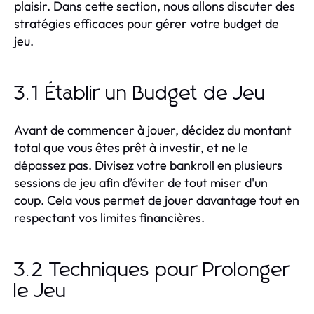
plaisir. Dans cette section, nous allons discuter des
stratégies efficaces pour gérer votre budget de
jeu.
3.1 Établir un Budget de Jeu
Avant de commencer à jouer, décidez du montant
total que vous êtes prêt à investir, et ne le
dépassez pas. Divisez votre bankroll en plusieurs
sessions de jeu afin d’éviter de tout miser d'un
coup. Cela vous permet de jouer davantage tout en
respectant vos limites financières.
3.2 Techniques pour Prolonger
le Jeu