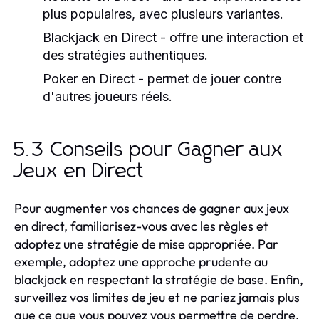
plus populaires, avec plusieurs variantes.
Blackjack en Direct
- offre une interaction et
des stratégies authentiques.
Poker en Direct
- permet de jouer contre
d'autres joueurs réels.
5.3 Conseils pour Gagner aux
Jeux en Direct
Pour augmenter vos chances de gagner aux jeux
en direct, familiarisez-vous avec les règles et
adoptez une stratégie de mise appropriée. Par
exemple, adoptez une approche prudente au
blackjack en respectant la stratégie de base. Enfin,
surveillez vos limites de jeu et ne pariez jamais plus
que ce que vous pouvez vous permettre de perdre.