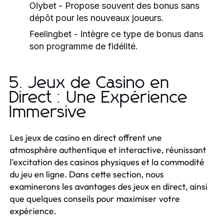
Olybet
- Propose souvent des bonus sans
dépôt pour les nouveaux joueurs.
Feelingbet
- Intègre ce type de bonus dans
son programme de fidélité.
5. Jeux de Casino en
Direct : Une Expérience
Immersive
Les jeux de casino en direct offrent une
atmosphère authentique et interactive, réunissant
l'excitation des casinos physiques et la commodité
du jeu en ligne. Dans cette section, nous
examinerons les avantages des jeux en direct, ainsi
que quelques conseils pour maximiser votre
expérience.