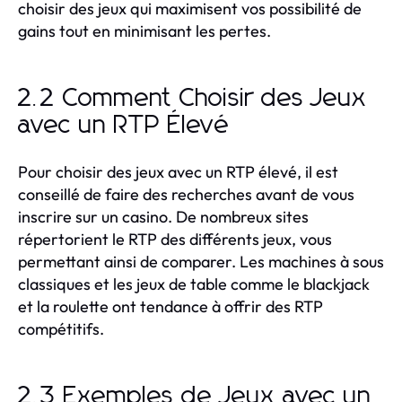
choisir des jeux qui maximisent vos possibilité de
gains tout en minimisant les pertes.
2.2 Comment Choisir des Jeux
avec un RTP Élevé
Pour choisir des jeux avec un RTP élevé, il est
conseillé de faire des recherches avant de vous
inscrire sur un casino. De nombreux sites
répertorient le RTP des différents jeux, vous
permettant ainsi de comparer. Les machines à sous
classiques et les jeux de table comme le blackjack
et la roulette ont tendance à offrir des RTP
compétitifs.
2.3 Exemples de Jeux avec un