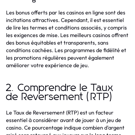
Les bonus offerts par les casinos en ligne sont des
incitations attractives. Cependant, il est essentiel
de lire les termes et conditions associés, y compris
les exigences de mise. Les meilleurs casinos offrent
des bonus équitables et transparents, sans
conditions cachées. Les programmes de fidélité et
les promotions régulières peuvent également
améliorer votre expérience de jeu.
2. Comprendre le Taux
de Reversement (RTP)
Le Taux de Reversement (RTP) est un facteur
essentiel à considérer avant de jouer à un jeu de
casino. Ce pourcentage indique combien d'argent