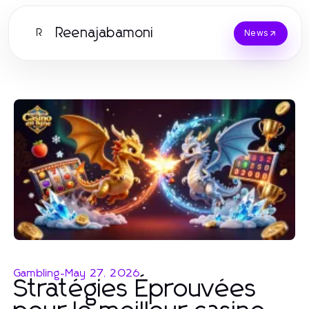
Reenajabamoni
R
News
Gambling
-
May 27, 2026
Stratégies Éprouvées