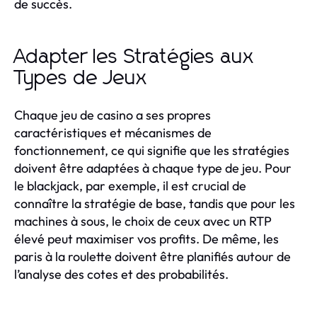
de succès.
Adapter les Stratégies aux
Types de Jeux
Chaque jeu de casino a ses propres
caractéristiques et mécanismes de
fonctionnement, ce qui signifie que les stratégies
doivent être adaptées à chaque type de jeu. Pour
le blackjack, par exemple, il est crucial de
connaître la stratégie de base, tandis que pour les
machines à sous, le choix de ceux avec un RTP
élevé peut maximiser vos profits. De même, les
paris à la roulette doivent être planifiés autour de
l’analyse des cotes et des probabilités.