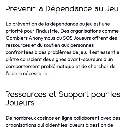
Prévenir la Dépendance au Jeu
La prévention de la dépendance au jeu est une
priorité pour l'industrie. Des organisations comme
Gamblers Anonymous ou SOS Joueurs offrent des
ressources et du soutien aux personnes
confrontées à des problèmes de jeu. Il est essentiel
d'être conscient des signes avant-coureurs d'un
comportement problématique et de chercher de
l'aide si nécessaire.
Ressources et Support pour les
Joueurs
De nombreux casinos en ligne collaborent avec des
organisations qui aident les joueurs à gestion de