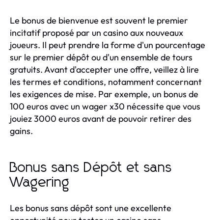
Le bonus de bienvenue est souvent le premier
incitatif proposé par un casino aux nouveaux
joueurs. Il peut prendre la forme d'un pourcentage
sur le premier dépôt ou d'un ensemble de tours
gratuits. Avant d'accepter une offre, veillez à lire
les termes et conditions, notamment concernant
les exigences de mise. Par exemple, un bonus de
100 euros avec un wager x30 nécessite que vous
jouiez 3000 euros avant de pouvoir retirer des
gains.
Bonus sans Dépôt et sans
Wagering
Les bonus sans dépôt sont une excellente